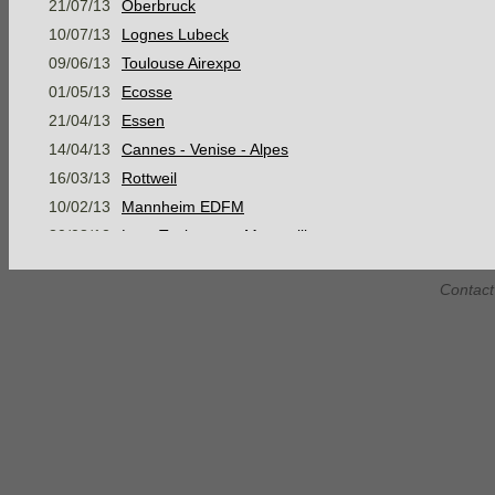
21/07/13
Oberbruck
10/07/13
Lognes Lubeck
09/06/13
Toulouse Airexpo
01/05/13
Ecosse
21/04/13
Essen
14/04/13
Cannes - Venise - Alpes
16/03/13
Rottweil
10/02/13
Mannheim EDFM
30/08/12
Lyon Toulouse et Montpellier
05/08/12
Mer Baltique, Suède et mer du Nord
Contact
07/07/12
Konstanz
16/06/12
Stage Montagne Jour 3 AM
16/06/12
Stage Montagne Jour 3 PM
15/06/12
Stage Montagne Jour 2 AM
15/06/12
Stage Montagne Jour 2 PM
14/06/12
Stage Montagne Jour 1
Habsheim Gap Marseille Narbonne
28/05/12
Habsheim