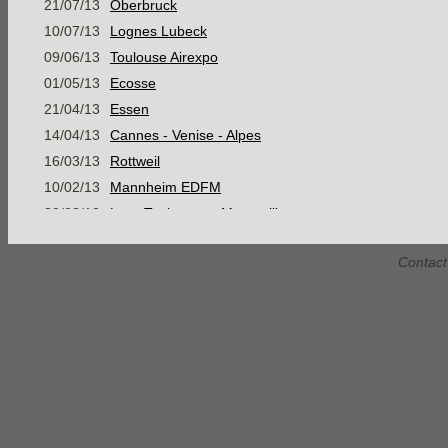
21/07/13
Oberbruck
10/07/13
Lognes Lubeck
09/06/13
Toulouse Airexpo
01/05/13
Ecosse
21/04/13
Essen
14/04/13
Cannes - Venise - Alpes
16/03/13
Rottweil
10/02/13
Mannheim EDFM
30/08/12
Lyon Toulouse et Montpellier
05/08/12
Mer Baltique, Suède et mer du Nord
Contact
07/07/12
Konstanz
16/06/12
Stage Montagne Jour 3 AM
16/06/12
Stage Montagne Jour 3 PM
15/06/12
Stage Montagne Jour 2 AM
15/06/12
Stage Montagne Jour 2 PM
14/06/12
Stage Montagne Jour 1
Habsheim Gap Marseille Narbonne
28/05/12
Habsheim