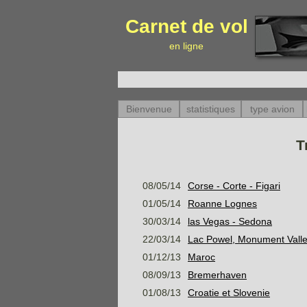
Carnet de vol
en ligne
Bienvenue
statistiques
type avion
T
08/05/14
Corse - Corte - Figari
01/05/14
Roanne Lognes
30/03/14
las Vegas - Sedona
22/03/14
Lac Powel, Monument Vall
01/12/13
Maroc
08/09/13
Bremerhaven
01/08/13
Croatie et Slovenie