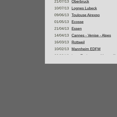
21/07/13
Oberbruck
10/07/13
Lognes Lubeck
09/06/13
Toulouse Airexpo
01/05/13
Ecosse
21/04/13
Essen
14/04/13
Cannes - Venise - Alpes
16/03/13
Rottweil
10/02/13
Mannheim EDFM
30/08/12
Lyon Toulouse et Montpelli
05/08/12
Mer Baltique, Suède et me
07/07/12
Konstanz
16/06/12
Stage Montagne Jour 3 AM
16/06/12
Stage Montagne Jour 3 PM
15/06/12
Stage Montagne Jour 2 AM
15/06/12
Stage Montagne Jour 2 PM
14/06/12
Stage Montagne Jour 1
Habsheim Gap Marseille N
28/05/12
Habsheim