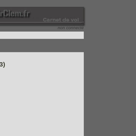
non connecté
3)