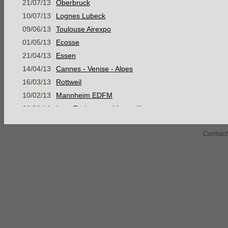
21/07/13
Oberbruck
10/07/13
Lognes Lubeck
09/06/13
Toulouse Airexpo
01/05/13
Ecosse
21/04/13
Essen
14/04/13
Cannes - Venise - Alpes
16/03/13
Rottweil
10/02/13
Mannheim EDFM
30/08/12
Lyon Toulouse et Montpellier
05/08/12
Mer Baltique, Suède et mer du Nord
Contact
07/07/12
Konstanz
16/06/12
Stage Montagne Jour 3 AM
16/06/12
Stage Montagne Jour 3 PM
15/06/12
Stage Montagne Jour 2 AM
15/06/12
Stage Montagne Jour 2 PM
14/06/12
Stage Montagne Jour 1
Habsheim Gap Marseille Narbonne
28/05/12
Habsheim