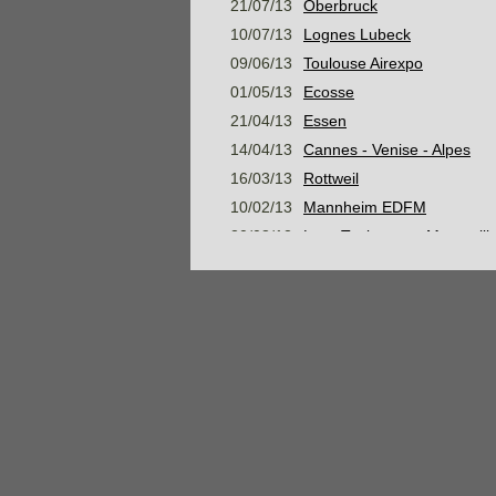
21/07/13
Oberbruck
10/07/13
Lognes Lubeck
09/06/13
Toulouse Airexpo
01/05/13
Ecosse
21/04/13
Essen
14/04/13
Cannes - Venise - Alpes
16/03/13
Rottweil
10/02/13
Mannheim EDFM
30/08/12
Lyon Toulouse et Montpelli
05/08/12
Mer Baltique, Suède et me
07/07/12
Konstanz
16/06/12
Stage Montagne Jour 3 AM
16/06/12
Stage Montagne Jour 3 PM
15/06/12
Stage Montagne Jour 2 AM
15/06/12
Stage Montagne Jour 2 PM
14/06/12
Stage Montagne Jour 1
Habsheim Gap Marseille N
28/05/12
Habsheim