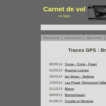
Carnet de vol
en ligne
Bienvenue
statistiques
type avion
Traces GPS : Bre
08/05/14
Corse - Corte - Figari
01/05/14
Roanne Lognes
30/03/14
las Vegas - Sedona
22/03/14
Lac Powel, Monument Vall
01/12/13
Maroc
08/09/13
Bremerhaven
01/08/13
Croatie et Slovenie