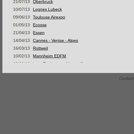
21/07/13
Oberbruck
10/07/13
Lognes Lubeck
09/06/13
Toulouse Airexpo
01/05/13
Ecosse
21/04/13
Essen
14/04/13
Cannes - Venise - Alpes
16/03/13
Rottweil
10/02/13
Mannheim EDFM
30/08/12
Lyon Toulouse et Montpellier
05/08/12
Mer Baltique, Suède et mer du Nord
Contact
07/07/12
Konstanz
16/06/12
Stage Montagne Jour 3 AM
16/06/12
Stage Montagne Jour 3 PM
15/06/12
Stage Montagne Jour 2 AM
15/06/12
Stage Montagne Jour 2 PM
14/06/12
Stage Montagne Jour 1
Habsheim Gap Marseille Narbonne
28/05/12
Habsheim