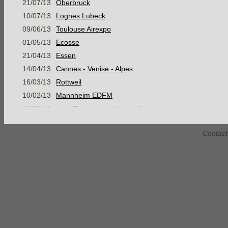
21/07/13
Oberbruck
10/07/13
Lognes Lubeck
09/06/13
Toulouse Airexpo
01/05/13
Ecosse
21/04/13
Essen
14/04/13
Cannes - Venise - Alpes
16/03/13
Rottweil
10/02/13
Mannheim EDFM
30/08/12
Lyon Toulouse et Montpellier
05/08/12
Mer Baltique, Suède et mer du Nord
Contact
07/07/12
Konstanz
16/06/12
Stage Montagne Jour 3 AM
16/06/12
Stage Montagne Jour 3 PM
15/06/12
Stage Montagne Jour 2 AM
15/06/12
Stage Montagne Jour 2 PM
14/06/12
Stage Montagne Jour 1
Habsheim Gap Marseille Narbonne
28/05/12
Habsheim