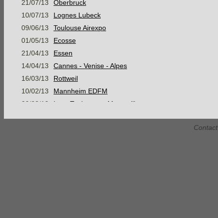
21/07/13
Oberbruck
10/07/13
Lognes Lubeck
09/06/13
Toulouse Airexpo
01/05/13
Ecosse
21/04/13
Essen
14/04/13
Cannes - Venise - Alpes
16/03/13
Rottweil
10/02/13
Mannheim EDFM
30/08/12
Lyon Toulouse et Montpellier
05/08/12
Mer Baltique, Suède et mer du Nord
Contact
07/07/12
Konstanz
16/06/12
Stage Montagne Jour 3 AM
16/06/12
Stage Montagne Jour 3 PM
15/06/12
Stage Montagne Jour 2 AM
15/06/12
Stage Montagne Jour 2 PM
14/06/12
Stage Montagne Jour 1
Habsheim Gap Marseille Narbonne
28/05/12
Habsheim