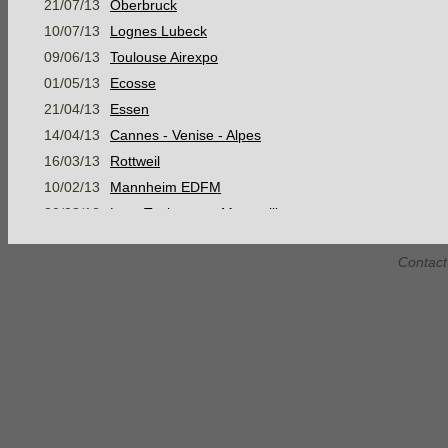
21/07/13
Oberbruck
10/07/13
Lognes Lubeck
09/06/13
Toulouse Airexpo
01/05/13
Ecosse
21/04/13
Essen
14/04/13
Cannes - Venise - Alpes
16/03/13
Rottweil
10/02/13
Mannheim EDFM
30/08/12
Lyon Toulouse et Montpellier
05/08/12
Mer Baltique, Suède et mer du Nord
Contact
07/07/12
Konstanz
16/06/12
Stage Montagne Jour 3 AM
16/06/12
Stage Montagne Jour 3 PM
15/06/12
Stage Montagne Jour 2 AM
15/06/12
Stage Montagne Jour 2 PM
14/06/12
Stage Montagne Jour 1
Habsheim Gap Marseille Narbonne
28/05/12
Habsheim