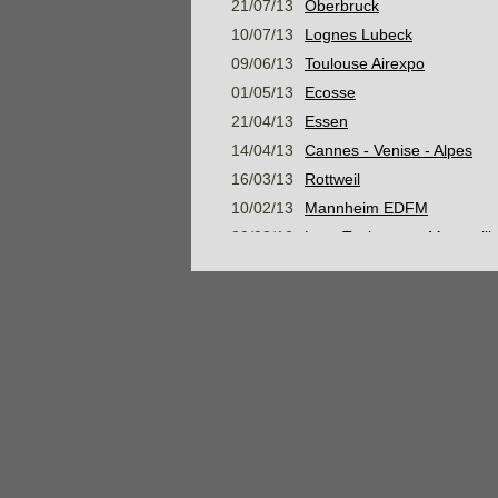
21/07/13
Oberbruck
10/07/13
Lognes Lubeck
09/06/13
Toulouse Airexpo
01/05/13
Ecosse
21/04/13
Essen
14/04/13
Cannes - Venise - Alpes
16/03/13
Rottweil
10/02/13
Mannheim EDFM
30/08/12
Lyon Toulouse et Montpelli
05/08/12
Mer Baltique, Suède et me
07/07/12
Konstanz
16/06/12
Stage Montagne Jour 3 AM
16/06/12
Stage Montagne Jour 3 PM
15/06/12
Stage Montagne Jour 2 AM
15/06/12
Stage Montagne Jour 2 PM
14/06/12
Stage Montagne Jour 1
Habsheim Gap Marseille N
28/05/12
Habsheim