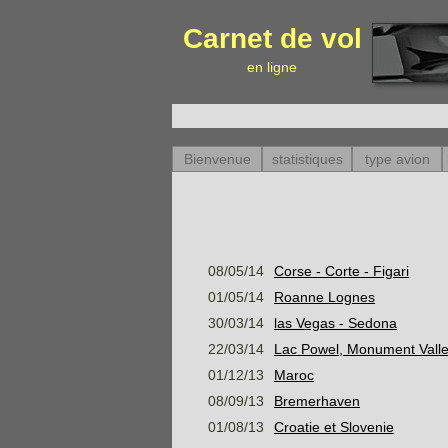
Carnet de vol
en ligne
Bienvenue
statistiques
type avion
08/05/14
Corse - Corte - Figari
01/05/14
Roanne Lognes
30/03/14
las Vegas - Sedona
22/03/14
Lac Powel, Monument Vall
01/12/13
Maroc
08/09/13
Bremerhaven
01/08/13
Croatie et Slovenie