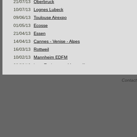
21/07/13
Oberbruck
10/07/13
Lognes Lubeck
09/06/13
Toulouse Airexpo
01/05/13
Ecosse
21/04/13
Essen
14/04/13
Cannes - Venise - Alpes
16/03/13
Rottweil
10/02/13
Mannheim EDFM
30/08/12
Lyon Toulouse et Montpellier
05/08/12
Mer Baltique, Suède et mer du Nord
Contact
07/07/12
Konstanz
16/06/12
Stage Montagne Jour 3 AM
16/06/12
Stage Montagne Jour 3 PM
15/06/12
Stage Montagne Jour 2 AM
15/06/12
Stage Montagne Jour 2 PM
14/06/12
Stage Montagne Jour 1
Habsheim Gap Marseille Narbonne
28/05/12
Habsheim