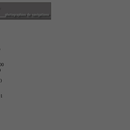
)
00
)
)
01