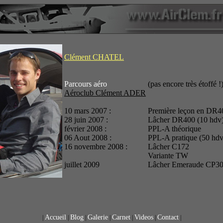
Clément CHATEL
Parcours aéro
(pas encore très étoffé !
Aéroclub Clément ADER
10 mars 2007 :
Première leçon en DR4
28 juin 2007 :
Lâcher DR400 (10 hdv
février 2008 :
PPL-A théorique
06 Aout 2008 :
PPL-A pratique (50 hdv
16 novembre 2008 :
Lâcher C172
Variante TW
juillet 2009
Lâcher Emeraude CP3
Accueil
Blog
Galerie
Carnet
Videos
Contact
|
|
|
|
|
|
|